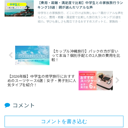
【費用・距離・満足度で比較】中学生との家族旅行ラン
中学生との旅行
キング10選｜親が選んだリアルな声
中学生との家族旅行、どこに行けば失敗しない？親のリアルな声を
もとに、費用・距離・満足度で比較した旅行先ランキング10選を
紹介。学びも楽しさも両立できるおすすめスポットと、家族向け宿
の選び方が分かります。
【カップル沖縄旅行】パックの方が安い
って本当？個別手配との2人旅の費用を比
較！
【2026年版】中学生の修学旅行におすす
めのスーツケース6選｜女子・男子別に人
気タイプを紹介！
コメント
コメントを書き込む