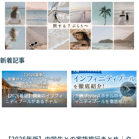
新着記事
【2026最新】関東のインフィ
大磯プリンスホテルのインフ
ニティプールがあるホテル5
ィニティプールを徹底紹介！
選！週末に行けるご褒美宿
冬でも入れる？水着事情も解
説
【2026年版】中学生との家族旅行まとめ｜タ