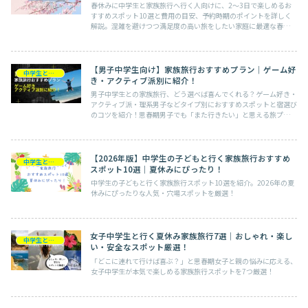
春休みに中学生と家族旅行へ行く人向けに、2〜3日で楽しめるお
すすめスポット10選と費用の目安、予約時期のポイントを詳しく
解説。混雑を避けつつ満足度の高い旅をしたい家庭に最適な春休み
旅行ガイドです。
【男子中学生向け】家族旅行おすすめプラン｜ゲーム好
中学生との旅行
き・アクティブ派別に紹介！
男子中学生との家族旅行、どう選べば喜んでくれる？ゲーム好き・
アクティブ派・理系男子などタイプ別におすすめスポットと宿選び
のコツを紹介！思春期男子でも「また行きたい」と思える旅プラン
を厳選。
【2026年版】中学生の子どもと行く家族旅行おすすめ
中学生との旅行
スポット10選｜夏休みにぴったり！
中学生の子どもと行く家族旅行スポット10選を紹介。2026年の夏
休みにぴったりな人気・穴場スポットを厳選！
女子中学生と行く夏休み家族旅行7選｜おしゃれ・楽し
中学生との旅行
い・安全なスポット厳選！
「どこに連れて行けば喜ぶ？」と思春期女子と親の悩みに応える、
女子中学生が本気で楽しめる家族旅行スポットを7つ厳選！