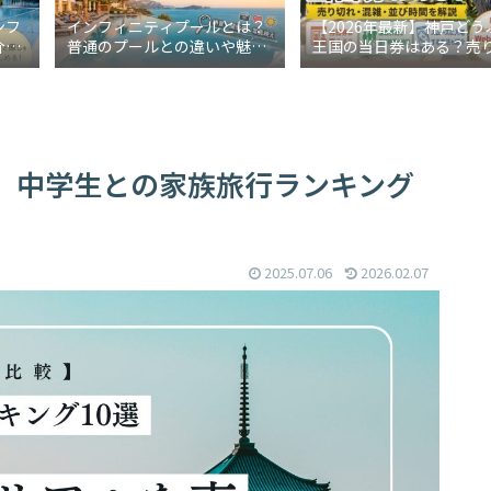
ンフ
インフィニティプールとは？
【2026年最新】神戸どう
介！
普通のプールとの違いや魅力
王国の当日券はある？売
も解
をわかりやすく解説
れ・混雑・並び時間を解
】中学生との家族旅行ランキング
2025.07.06
2026.02.07