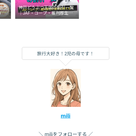
ぶつ
神戸どうぶつ王国の割引一覧
り切
｜JAF・コープ・福利厚生の
説
優待は使える？
旅行大好き！2児の母です！
mili
miliをフォローする