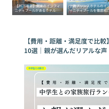
【2026最新】関東のインフィ
大磯プリンスホテルのイ
ニティプールがあるホテル5
ィニティプールを徹底紹
選！週末に行けるご褒美宿
冬でも入れる？水着事情
説
【費用・距離・満足度で比較
10選｜親が選んだリアルな声
中学生との旅行