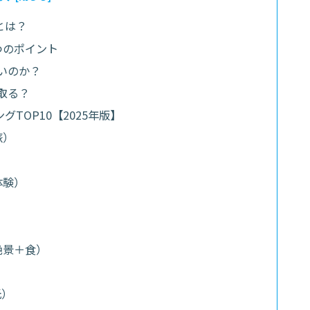
とは？
つのポイント
いのか？
取る？
TOP10【2025年版】
旅）
体験）
絶景＋食）
光）