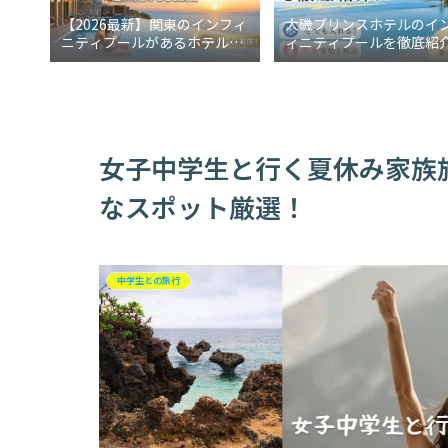
【2026最新】関東のインフィ
大磯プリンスホテルのイ
ニティプールがあるホテル5
ィニティプールを徹底紹
選！週末に行けるご褒美宿
冬でも入れる？水着事情
説
女子中学生と行く夏休み家族
なスポット厳選！
中学生との旅行