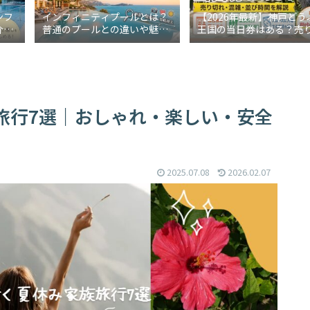
ンフ
インフィニティプールとは？
【2026年最新】神戸どう
介！
普通のプールとの違いや魅力
王国の当日券はある？売
も解
をわかりやすく解説
れ・混雑・並び時間を解
旅行7選｜おしゃれ・楽しい・安全
2025.07.08
2026.02.07