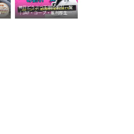
ぶつ
神戸どうぶつ王国の割引一覧
り切
｜JAF・コープ・福利厚生の
説
優待は使える？