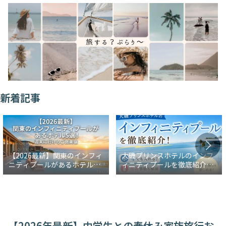
新着記事
【2026最新】関東のインフィ
大磯プリンスホテルのインフ
ニティプールがあるホテル5
ィニティプールを徹底紹介！
選！週末に行けるご褒美宿
冬でも入れる？水着事情も解
説
【2026年最新】中学生との春休み家族旅行お