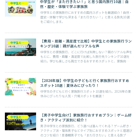
中学生が「また行きたい！」と思う国内旅行10選｜自
中学生との旅行
然・歴史・体験で学ぶ家族旅
中学生との家族旅行におすすめの国内スポットを厳選紹介！自然・
歴史・体験で学びも深まる「また行きたい！」と思える旅先10選
をご紹介します。
【費用・距離・満足度で比較】中学生との家族旅行ラン
中学生との旅行
キング10選｜親が選んだリアルな声
中学生との家族旅行、どこに行けば失敗しない？親のリアルな声を
もとに、費用・距離・満足度で比較した旅行先ランキング10選を
紹介。学びも楽しさも両立できるおすすめスポットと、家族向け宿
の選び方が分かります。
【2026年版】中学生の子どもと行く家族旅行おすすめ
中学生との旅行
スポット10選｜夏休みにぴったり！
中学生の子どもと行く家族旅行スポット10選を紹介。2026年の夏
休みにぴったりな人気・穴場スポットを厳選！
【男子中学生向け】家族旅行おすすめプラン｜ゲーム好
中学生との旅行
き・アクティブ派別に紹介！
男子中学生との家族旅行、どう選べば喜んでくれる？ゲーム好き・
アクティブ派・理系男子などタイプ別におすすめスポットと宿選び
のコツを紹介！思春期男子でも「また行きたい」と思える旅プラン