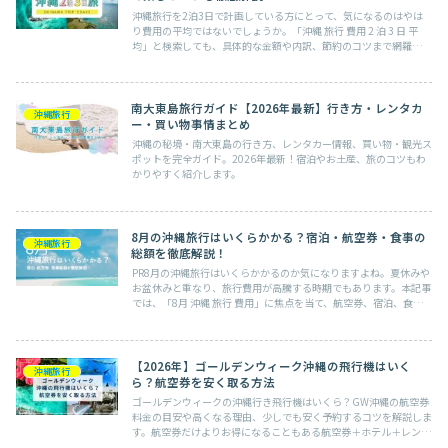
沖縄旅行を2泊3日で計画している方にとって、気になるのはやは
り費用の平均ではないでしょうか。「沖縄 旅行 費用 2 泊 3 日 平
均」と検索しても、具体的な金額や内訳、節約のコツまで網羅され
た情報は意外と少ないものです。本記事では、2025...
南大東島旅行ガイド【2026年最新】行き方・レンタカ
沖縄旅行
ー・買い物事情まとめ
沖縄の秘境・南大東島の行き方、レンタカー情報、買い物・観光ス
ポットを完全ガイド。2026年最新！宿泊やお土産、旅のコツもわ
かりやすく紹介します。
8月の沖縄旅行はいくらかかる？宿泊・航空券・食事の
沖縄旅行
総額を徹底解説！
PR8月の沖縄旅行はいくらかかるのか気になりますよね。夏休みや
お盆休みと重なり、旅行費用が高騰する時期でもあります。本記事
では、「8月 沖縄 旅行 費用」に焦点を当て、航空券、宿泊、食
事、観光費などの総額を詳しく解説。3家族旅行・カップル旅...
【2026年】ゴールデンウィーク沖縄の飛行機はいく
沖縄旅行
ら？航空券を安く取る方法
ゴールデンウィークの沖縄行き飛行機はいくら？GW沖縄の航空券
料金の目安や高くなる理由、少しでも安く予約するコツを解説しま
す。航空券だけよりお得になることもある航空券＋ホテル＋レンタ
カーのパック旅行についても紹介。