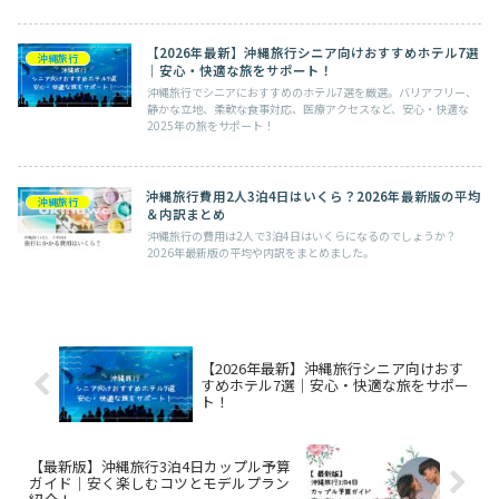
【2026年最新】沖縄旅行シニア向けおすすめホテル7選
沖縄旅行
｜安心・快適な旅をサポート！
沖縄旅行でシニアにおすすめのホテル7選を厳選。バリアフリー、
静かな立地、柔軟な食事対応、医療アクセスなど、安心・快適な
2025年の旅をサポート！
沖縄旅行費用2人3泊4日はいくら？2026年最新版の平均
沖縄旅行
＆内訳まとめ
沖縄旅行の費用は2人で3泊4日はいくらになるのでしょうか？
2026年最新版の平均や内訳をまとめました。
【2026年最新】沖縄旅行シニア向けおす
すめホテル7選｜安心・快適な旅をサポー
ト！
【最新版】沖縄旅行3泊4日カップル予算
ガイド｜安く楽しむコツとモデルプラン