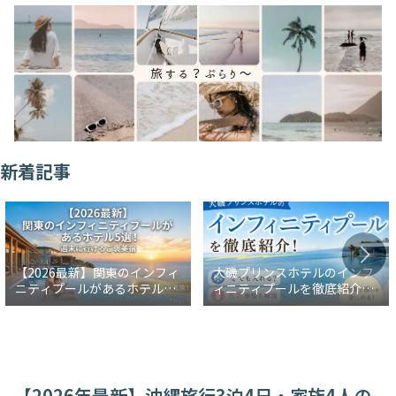
新着記事
【2026最新】関東のインフィ
大磯プリンスホテルのインフ
ニティプールがあるホテル5
ィニティプールを徹底紹介！
選！週末に行けるご褒美宿
冬でも入れる？水着事情も解
説
【2026年最新】沖縄旅行3泊4日・家族4人の