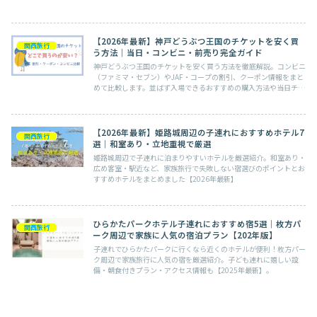
悩みますよね！そんな方に向けて、この記事では2026年...
【2026年最新】神戸どうぶつ王国のチケットを安く買
関西旅行
う方法｜当日・コンビニ・前売り完全ガイド
神戸どうぶつ王国のチケットを安く買う方法を徹底解説。コンビニ
（ファミマ・セブン）やJAF・コープの割引、クーポン情報をまと
めて比較します。並ばず入場できるおすすめの購入方法や当日チケ
ットの注意点もわかりやすく紹介。
【2026年最新】姫路城周辺の子連れにおすすめホテル7
関西旅行
選｜和室あり・立地重視で厳選
姫路城周辺で子連れに泊まりやすいホテルを厳選紹介。和室あり・
広め客室・駅近など、家族旅行で失敗しない宿選びのポイントとお
すすめホテルをまとめました【2026年最新】
ひらかたパークホテル子連れにおすすめ宿5選｜枚方パ
関西旅行
ーク周辺で家族に人気の宿泊プラン【202年版】
子連れでひらかたパークに行くなら近くのホテルが便利！枚方パー
ク周辺で家族旅行に人気の宿を厳選紹介。子ども連れに嬉しい設
備・朝食付きプラン・アクセス情報も【2025年最新】。