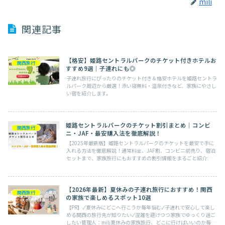
mili
関連記事
【格安】姫路セントラルパークのチケット付きホテルお
関西旅行
すすめ9選｜子連れにも◎
子連れ旅行にぴったりのチケット付き＆格安ホテルを姫路セントラ
ルパーク周辺から厳選！添い寝無料・温泉付きなど、家族にやさし
い宿を紹介します。
姫路セントラルパークのチケット割引まとめ｜コンビ
関西旅行
ニ・JAF・最安購入法を徹底解説！
【2025年最新版】姫路セントラルパークのチケットを最安で手に
入れる方法を徹底解説！通常料金、JAF割、コンビニ前売り、宿泊
セットまで、家族旅行にもおすすめの割引情報をまるごと紹介。迷
わずお得に楽しもう！
【2026年最新】夏休みの子連れ旅行におすすめ！関西
関西旅行
の家族で楽しめるスポット10選
【PR】✓夏休みにどこへ行こうか毎年悩む✓子連れで安心して楽し
める関西の旅行先が知りたい✓混雑を避けつつ家族でゆっくり過ご
したい管理人：mili夏休みの家族旅行、どこに行けばいいのか毎年