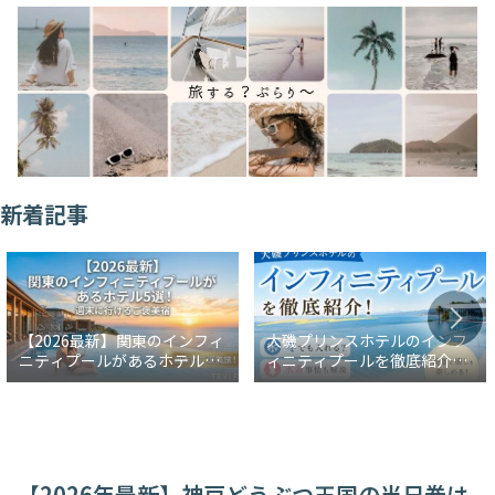
新着記事
【2026最新】関東のインフィ
大磯プリンスホテルのインフ
ニティプールがあるホテル5
ィニティプールを徹底紹介！
選！週末に行けるご褒美宿
冬でも入れる？水着事情も解
説
【2026年最新】神戸どうぶつ王国の当日券は