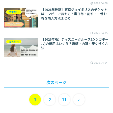
2026.04.06
【2026年最新】東京ジョイポリスのチケット
関東旅行
はコンビニで買える？当日券・割引・一番お
得な購入方法まとめ
2026.04.05
【2026年版】ディズニークルーズ(シンガポー
海外旅行
ル)の費用はいくら？総額・内訳・安く行く方
法
2026.04.04
次のページ
次
1
2
11
へ