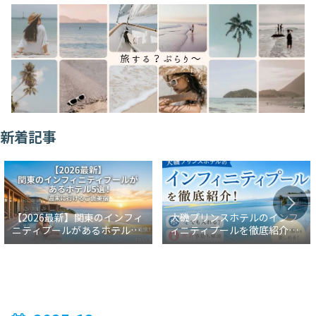
新着記事
【2026最新】関東のインフィ
大磯プリンスホテルのインフ
ニティプールがあるホテル5
ィニティプールを徹底紹介！
選！週末に行けるご褒美宿
冬でも入れる？水着事情も解
説