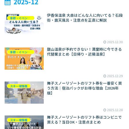
2025-12
伊香保温泉 大森はどんな人に向いてる？石段
季節・イベント別旅行
街・露天風呂・注意点を正直に解説
2025.12.30
銀山温泉が予約できない！満室時に今できる
季節・イベント別旅行
代替案まとめ【日帰り・近隣温泉】
2025.12.29
舞子スノーリゾートのリフト券を一番安く買
スキー場情報
う方法｜宿泊パックがお得な理由【2026年
版】
2025.12.28
舞子スノーリゾートのリフト券はコンビニで
スキー場情報
買える？当日OK・注意点まとめ