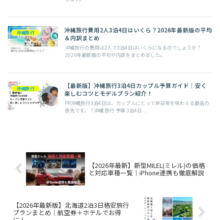
沖縄旅行費用2人3泊4日はいくら？2026年最新版の平均
沖縄旅行
＆内訳まとめ
沖縄旅行の費用は2人で3泊4日はいくらになるのでしょうか？
2026年最新版の平均や内訳をまとめました。
【最新版】沖縄旅行3泊4日カップル予算ガイド｜安く
沖縄旅行
楽しむコツとモデルプラン紹介！
PR沖縄旅行3泊4日は、カップルにとって非日常を味わえる最高の
旅先です。「沖縄 旅行 予算 3泊4日...
【2026年最新】新型MILEL(ミレル)の価格
と対応車種一覧｜iPhone連携も徹底解説
【2026年最新版】北海道2泊3日格安旅行
プランまとめ｜航空券＋ホテルでお得
に！