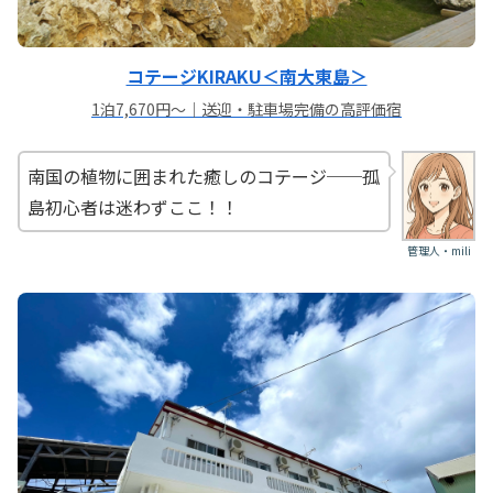
コテージKIRAKU＜南大東島＞
1泊7,670円〜｜送迎・駐車場完備の高評価宿
南国の植物に囲まれた癒しのコテージ──孤
島初心者は迷わずここ！！
管理人・mili