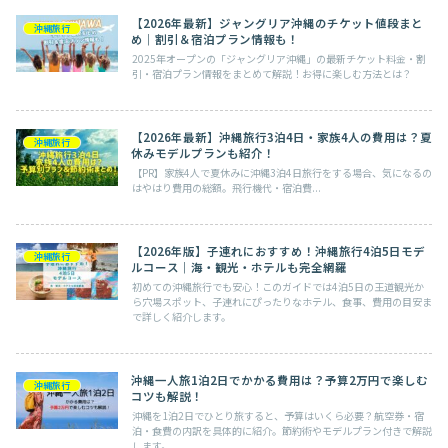
【2026年最新】ジャングリア沖縄のチケット値段まと
沖縄旅行
め｜割引＆宿泊プラン情報も！
2025年オープンの「ジャングリア沖縄」の最新チケット料金・割
引・宿泊プラン情報をまとめて解説！お得に楽しむ方法とは？
【2026年最新】沖縄旅行3泊4日・家族4人の費用は？夏
沖縄旅行
休みモデルプランも紹介！
【PR】家族4人で夏休みに沖縄3泊4日旅行をする場合、気になるの
はやはり費用の総額。飛行機代・宿泊費...
【2026年版】子連れにおすすめ！沖縄旅行4泊5日モデ
沖縄旅行
ルコース｜海・観光・ホテルも完全網羅
初めての沖縄旅行でも安心！このガイドでは4泊5日の王道観光か
ら穴場スポット、子連れにぴったりなホテル、食事、費用の目安ま
で詳しく紹介します。
沖縄一人旅1泊2日でかかる費用は？予算2万円で楽しむ
沖縄旅行
コツも解説！
沖縄を1泊2日でひとり旅すると、予算はいくら必要？航空券・宿
泊・食費の内訳を具体的に紹介。節約術やモデルプラン付きで解説
します。