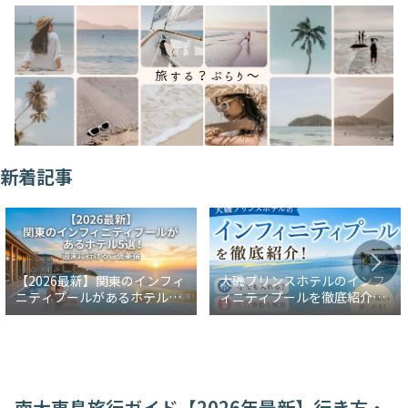
新着記事
【2026最新】関東のインフィ
大磯プリンスホテルのインフ
ニティプールがあるホテル5
ィニティプールを徹底紹介！
選！週末に行けるご褒美宿
冬でも入れる？水着事情も解
説
南大東島旅行ガイド【2026年最新】行き方・