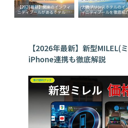
【2026最新】関東のインフィ
大磯プリンスホテルのイ
ニティプールがあるホテル5
ィニティプールを徹底紹
選！週末に行けるご褒美宿
冬でも入れる？水着事情
説
【2026年最新】新型MILEL
iPhone連携も徹底解説
旅行便利グッズ