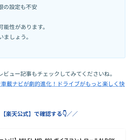
限の設定も不安
可能性があります。
いましょう。
レビュー記事もチェックしてみてくださいね。
301で車載ナビが劇的進化！ドライブがもっと楽しく快
【楽天公式】で確認する👇／／
ンジ】MILEL MB-401 ボイスコントロールAI BOX