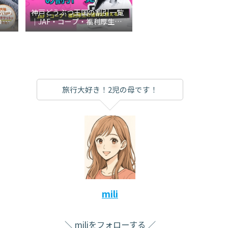
ぶつ
神戸どうぶつ王国の割引一覧
り切
｜JAF・コープ・福利厚生の
説
優待は使える？
旅行大好き！2児の母です！
mili
miliをフォローする