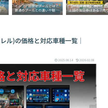
ンフ
インフィニティプールとは？
【2026年最新】神戸どう
介！
普通のプールとの違いや魅力
王国の当日券はある？売
も解
をわかりやすく解説
れ・混雑・並び時間を解
(ミレル)の価格と対応車種一覧｜
2025.08.14
2026.02.08