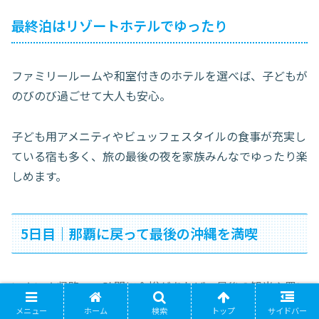
最終泊はリゾートホテルでゆったり
ファミリールームや和室付きのホテルを選べば、子どもが
のびのび過ごせて大人も安心。
子ども用アメニティやビュッフェスタイルの食事が充実し
ている宿も多く、旅の最後の夜を家族みんなでゆったり楽
しめます。
5日目｜那覇に戻って最後の沖縄を満喫
いよいよ帰路へ。時間に余裕があれば、最後の観光や買い
物も楽しめます。
メニュー
ホーム
検索
トップ
サイドバー