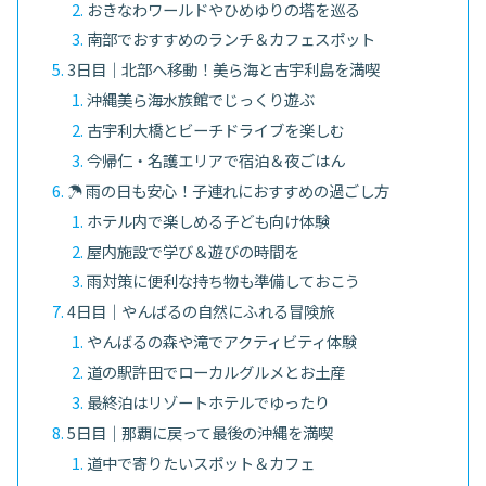
おきなわワールドやひめゆりの塔を巡る
南部でおすすめのランチ＆カフェスポット
3日目｜北部へ移動！美ら海と古宇利島を満喫
沖縄美ら海水族館でじっくり遊ぶ
古宇利大橋とビーチドライブを楽しむ
今帰仁・名護エリアで宿泊＆夜ごはん
☂ 雨の日も安心！子連れにおすすめの過ごし方
ホテル内で楽しめる子ども向け体験
屋内施設で学び＆遊びの時間を
雨対策に便利な持ち物も準備しておこう
4日目｜やんばるの自然にふれる冒険旅
やんばるの森や滝でアクティビティ体験
道の駅許田でローカルグルメとお土産
最終泊はリゾートホテルでゆったり
5日目｜那覇に戻って最後の沖縄を満喫
道中で寄りたいスポット＆カフェ