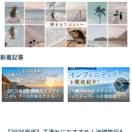
新着記事
【2026最新】関東のインフィ
大磯プリンスホテルのインフ
ニティプールがあるホテル5
ィニティプールを徹底紹介！
選！週末に行けるご褒美宿
冬でも入れる？水着事情も解
説
【2026年版】子連れにおすすめ！沖縄旅行4