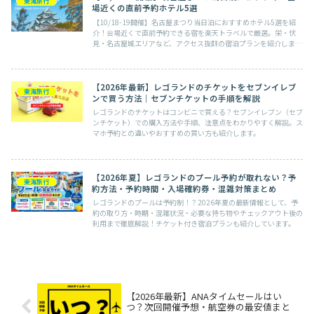
東海旅行
場近くの直前予約ホテル5選
【10/18-19開催】名古屋まつり当日泊におすすめホテル5選を紹
介！会場近くで直前予約できる宿を楽天トラベルで厳選。栄・伏
見・名古屋城エリアなど、アクセス抜群の宿泊プランを紹介しま
す。
【2026年最新】レゴランドのチケットをセブンイレブ
東海旅行
ンで買う方法｜セブンチケットの手順を解説
レゴランドのチケットはコンビニで買える？セブンイレブン（セブ
ンチケット）での購入方法や手順、注意点をわかりやすく解説。ス
マホ予約との違いやおすすめの買い方も紹介します。
【2026年夏】レゴランドのプール予約が取れない？予
東海旅行
約方法・予約時間・入場確約券・混雑対策まとめ
レゴランドのプールは予約制！？2026年夏の最新情報として、予
約の取り方・時期・混雑状況・必要な持ち物やチェックアウト後の
利用まで徹底解説！チケット付き宿泊プランも紹介しています。
【2026年最新】ANAタイムセールはい
つ？次回開催予想・航空券の最安値まと