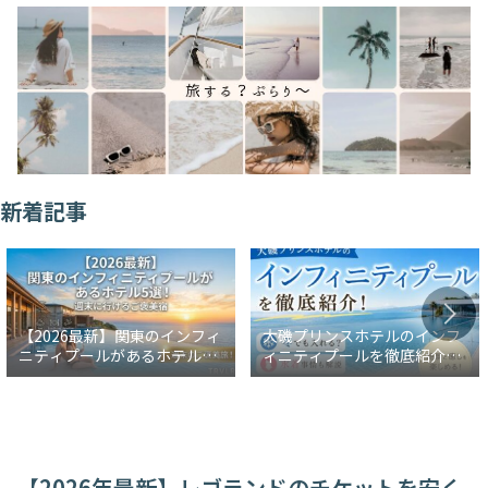
新着記事
【2026最新】関東のインフィ
大磯プリンスホテルのインフ
ニティプールがあるホテル5
ィニティプールを徹底紹介！
選！週末に行けるご褒美宿
冬でも入れる？水着事情も解
説
【2026年最新】レゴランドのチケットを安く