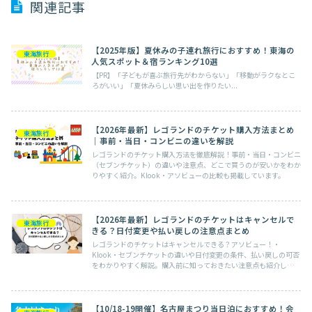
関連記事
【2025年版】夏休みの子連れ旅行におすすめ！東海の
東海旅行
人気スポット＆宿ランキング10選
【PR】「子どもが喜ぶ旅行先がわからない」「移動がラクなとこ
ろがいい」「夏休みらしい思い出を作りたい...
【2026年最新】レゴランドのチケット購入方法まとめ
東海旅行
｜事前・当日・コンビニの違いを解説
レゴランドのチケット購入方法を徹底解説！事前・当日・コンビニ
（セブンチケット）の違いや注意点、どこで買うのが安いかをわか
りやすく紹介。Klook・アソビューの比較も掲載しています。
【2026年最新】レゴランドのチケットはキャンセルで
東海旅行
きる？日付変更や払い戻しの注意点まとめ
レゴランドのチケットはキャンセルできる？アソビュー！・
Klook・セブンチケットの違いや日付変更の条件、払い戻しの可否
をわかりやすく解説。購入前に知っておきたい注意点も紹介しま
す。
【10/18-19開催】名古屋まつり当日泊におすすめ！会