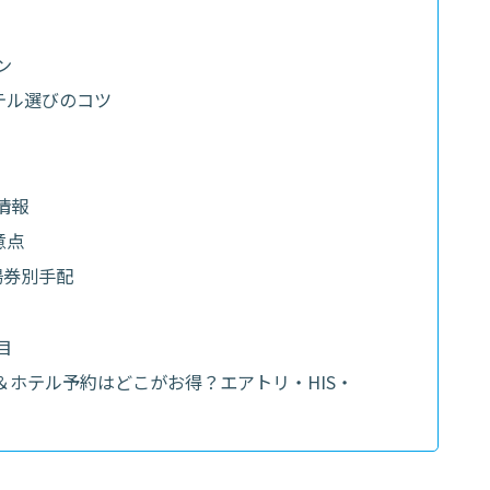
ン
テル選びのコツ
情報
意点
場券別手配
目
＆ホテル予約はどこがお得？エアトリ・HIS・