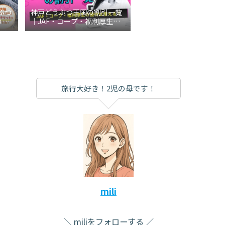
ぶつ
神戸どうぶつ王国の割引一覧
り切
｜JAF・コープ・福利厚生の
説
優待は使える？
旅行大好き！2児の母です！
mili
miliをフォローする