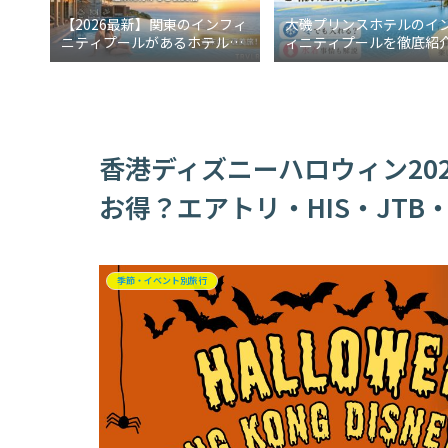
【2026最新】関東のインフィ
大磯プリンスホテルのイ
ニティプールがあるホテル5
ィニティプールを徹底紹
選！週末に行けるご褒美宿
冬でも入れる？水着事情
説
香港ディズニーハロウィン20
お得？エアトリ・HIS・JTB
季節・イベント別旅行