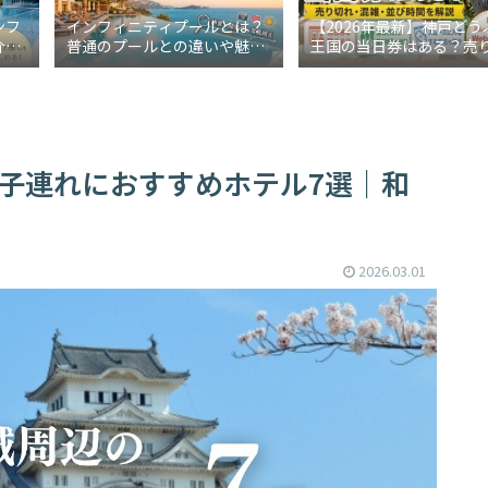
ンフ
インフィニティプールとは？
【2026年最新】神戸どう
介！
普通のプールとの違いや魅力
王国の当日券はある？売
も解
をわかりやすく解説
れ・混雑・並び時間を解
の子連れにおすすめホテル7選｜和
2026.03.01