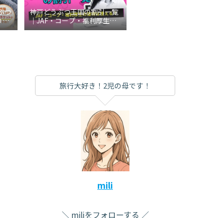
ぶつ
神戸どうぶつ王国の割引一覧
り切
｜JAF・コープ・福利厚生の
説
優待は使える？
旅行大好き！2児の母です！
mili
miliをフォローする