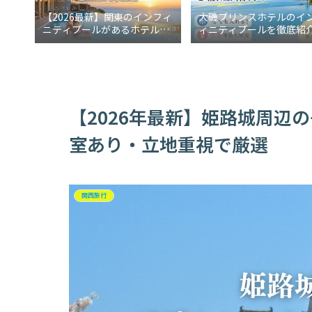
【2026最新】関東のインフィ
大磯プリンスホテルのイ
ニティプールがあるホテル5
ィニティプールを徹底紹
選！週末に行けるご褒美宿
冬でも入れる？水着事情
説
【2026年最新】姫路城周辺
室あり・立地重視で厳選
関西旅行