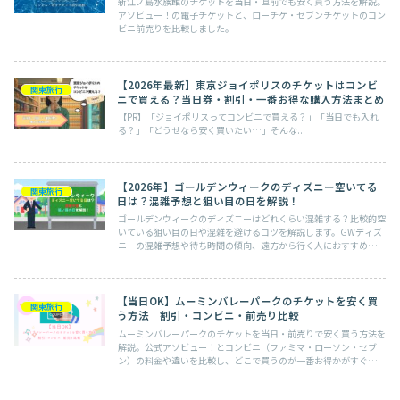
新江ノ島水族館のチケットを当日・直前でも安く買う方法を解説。
アソビュー！の電子チケットと、ローチケ・セブンチケットのコン
ビニ前売りを比較しました。
【2026年最新】東京ジョイポリスのチケットはコンビ
関東旅行
ニで買える？当日券・割引・一番お得な購入方法まとめ
【PR】「ジョイポリスってコンビニで買える？」「当日でも入れ
る？」「どうせなら安く買いたい…」そんな...
【2026年】ゴールデンウィークのディズニー空いてる
関東旅行
日は？混雑予想と狙い目の日を解説！
ゴールデンウィークのディズニーはどれくらい混雑する？比較的空
いている狙い目の日や混雑を避けるコツを解説します。GWディズ
ニーの混雑予想や待ち時間の傾向、遠方から行く人におすすめのホ
テル情報も紹介。
【当日OK】ムーミンバレーパークのチケットを安く買
関東旅行
う方法｜割引・コンビニ・前売り比較
ムーミンバレーパークのチケットを当日・前売りで安く買う方法を
解説。公式アソビュー！とコンビニ（ファミマ・ローソン・セブ
ン）の料金や違いを比較し、どこで買うのが一番お得かがすぐ分か
ります。