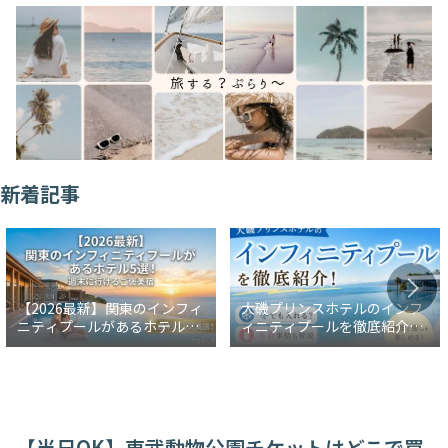
新着記事
【2026最新】関東のインフィ
大磯プリンスホテルのインフ
ニティプールがあるホテル5
ィニティプールを徹底紹介！
選！週末に行けるご褒美宿
冬でも入れる？水着事情も解
説
【当日OK】東武動物公園チケットはどこで買