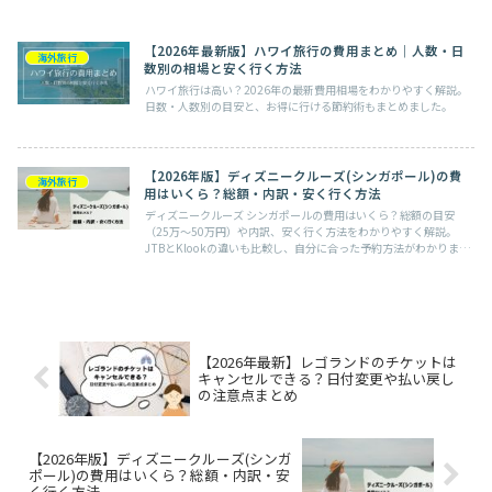
【2026年最新版】ハワイ旅行の費用まとめ｜人数・日
海外旅行
数別の相場と安く行く方法
ハワイ旅行は高い？2026年の最新費用相場をわかりやすく解説。
日数・人数別の目安と、お得に行ける節約術もまとめました。
【2026年版】ディズニークルーズ(シンガポール)の費
海外旅行
用はいくら？総額・内訳・安く行く方法
ディズニークルーズ シンガポールの費用はいくら？総額の目安
（25万〜50万円）や内訳、安く行く方法をわかりやすく解説。
JTBとKlookの違いも比較し、自分に合った予約方法がわかりま
す。
【2026年最新】レゴランドのチケットは
キャンセルできる？日付変更や払い戻し
の注意点まとめ
【2026年版】ディズニークルーズ(シンガ
ポール)の費用はいくら？総額・内訳・安
く行く方法