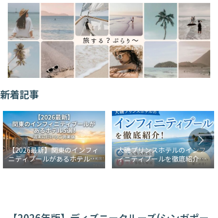
新着記事
【2026最新】関東のインフィ
大磯プリンスホテルのインフ
ニティプールがあるホテル5
ィニティプールを徹底紹介！
選！週末に行けるご褒美宿
冬でも入れる？水着事情も解
説
【2026年版】ディズニークルーズ(シンガポー