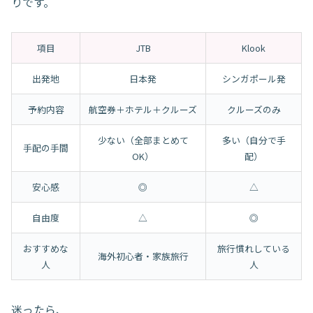
りです。
項目
JTB
Klook
出発地
日本発
シンガポール発
予約内容
航空券＋ホテル＋クルーズ
クルーズのみ
少ない（全部まとめて
多い（自分で手
手配の手間
OK）
配）
安心感
◎
△
自由度
△
◎
おすすめな
旅行慣れしている
海外初心者・家族旅行
人
人
迷ったら、