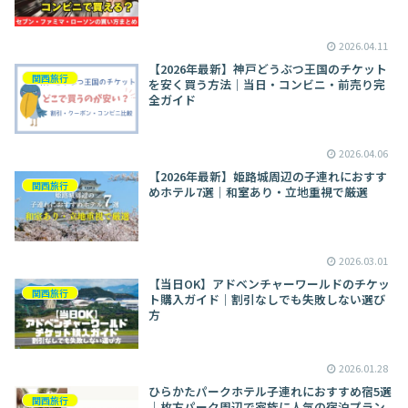
2026.04.11
【2026年最新】神戸どうぶつ王国のチケット
関西旅行
を安く買う方法｜当日・コンビニ・前売り完
全ガイド
2026.04.06
【2026年最新】姫路城周辺の子連れにおすす
関西旅行
めホテル7選｜和室あり・立地重視で厳選
2026.03.01
【当日OK】アドベンチャーワールドのチケッ
関西旅行
ト購入ガイド｜割引なしでも失敗しない選び
方
2026.01.28
ひらかたパークホテル子連れにおすすめ宿5選
関西旅行
｜枚方パーク周辺で家族に人気の宿泊プラン