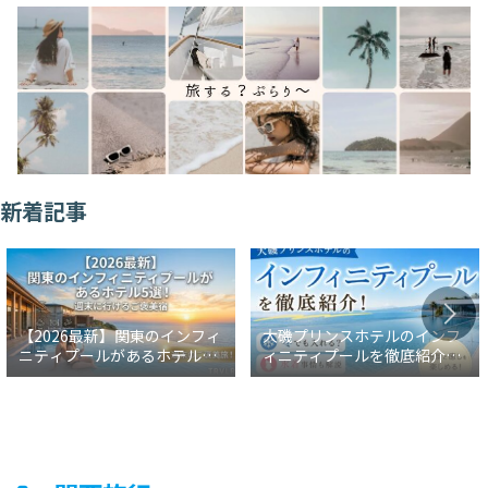
新着記事
【2026最新】関東のインフィ
大磯プリンスホテルのインフ
ニティプールがあるホテル5
ィニティプールを徹底紹介！
選！週末に行けるご褒美宿
冬でも入れる？水着事情も解
説