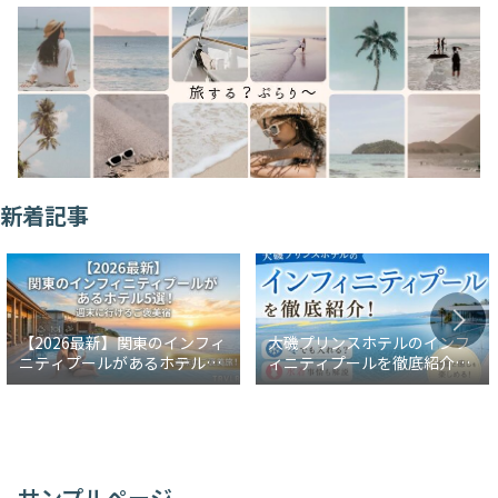
新着記事
【2026最新】関東のインフィ
大磯プリンスホテルのインフ
ニティプールがあるホテル5
ィニティプールを徹底紹介！
選！週末に行けるご褒美宿
冬でも入れる？水着事情も解
説
サンプルページ