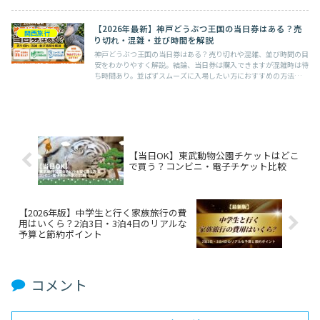
【2026年最新】神戸どうぶつ王国の当日券はある？売
関西旅行
り切れ・混雑・並び時間を解説
神戸どうぶつ王国の当日券はある？売り切れや混雑、並び時間の目
安をわかりやすく解説。結論、当日券は購入できますが混雑時は待
ち時間あり。並ばずスムーズに入場したい方におすすめの方法も紹
介します。
【当日OK】東武動物公園チケットはどこ
で買う？コンビニ・電子チケット比較
【2026年版】中学生と行く家族旅行の費
用はいくら？2泊3日・3泊4日のリアルな
予算と節約ポイント
コメント