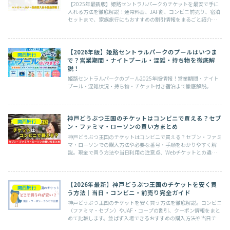
【2025年最新版】姫路セントラルパークのチケットを最安で手に
入れる方法を徹底解説！通常料金、JAF割、コンビニ前売り、宿泊
セットまで、家族旅行にもおすすめの割引情報をまるごと紹介。迷
わずお得に楽しもう！
【2026年版】姫路セントラルパークのプールはいつま
関西旅行
で？営業期間・ナイトプール・混雑・持ち物を徹底解
説！
姫路セントラルパークのプール2025年版情報！営業期間・ナイト
プール・混雑状況・持ち物・チケット付き宿泊まで徹底解説。
神戸どうぶつ王国のチケットはコンビニで買える？セブ
関西旅行
ン・ファミマ・ローソンの買い方まとめ
神戸どうぶつ王国のチケットはコンビニで買える？セブン・ファミ
マ・ローソンでの購入方法や必要な番号・手順をわかりやすく解
説。現金で買う方法や当日利用の注意点、Webチケットとの違いも
まとめています。
【2026年最新】神戸どうぶつ王国のチケットを安く買
関西旅行
う方法｜当日・コンビニ・前売り完全ガイド
神戸どうぶつ王国のチケットを安く買う方法を徹底解説。コンビニ
（ファミマ・セブン）やJAF・コープの割引、クーポン情報をまと
めて比較します。並ばず入場できるおすすめの購入方法や当日チケ
ットの注意点もわかりやすく紹介。